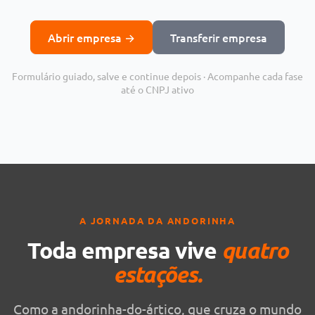
Abrir empresa →
Transferir empresa
Formulário guiado, salve e continue depois · Acompanhe cada fase
até o CNPJ ativo
A JORNADA DA ANDORINHA
quatro
Toda empresa vive
estações.
Como a andorinha-do-ártico, que cruza o mundo