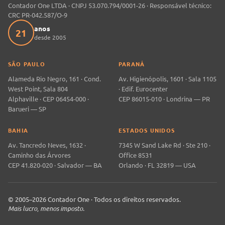
Contador One LTDA · CNPJ 53.070.794/0001-26 · Responsável técnico:
CRC PR-042.587/O-9
anos
21
desde 2005
SÃO PAULO
PARANÁ
Alameda Rio Negro, 161 · Cond.
Av. Higienópolis, 1601 · Sala 1105
West Point, Sala 804
· Edif. Eurocenter
Alphaville · CEP 06454-000 ·
CEP 86015-010 · Londrina — PR
Barueri — SP
BAHIA
ESTADOS UNIDOS
Av. Tancredo Neves, 1632 ·
7345 W Sand Lake Rd · Ste 210 ·
Caminho das Árvores
Office 8531
CEP 41.820-020 · Salvador — BA
Orlando · FL 32819 — USA
© 2005–2026 Contador One · Todos os direitos reservados.
Mais lucro, menos imposto.