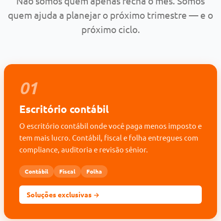
Não somos quem apenas fecha o mês. Somos
quem ajuda a planejar o próximo trimestre — e o
próximo ciclo.
01
Escritório contábil
O escritório contábil onde você paga menos imposto e
tem mais lucro. Contábil, fiscal e folha entregues com
compliance, auditoria e revisão sênior.
Contábil
Fiscal
Folha
Soluções exclusivas →